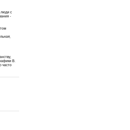
 люди с
вания -
этом
льная
,
нству,
рафики В.
о часто