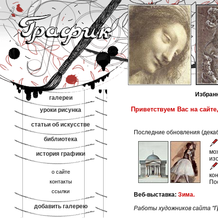
Избран
галереи
Приветствуем Вас на сайте
уроки рисунка
статьи об искусстве
Последние обновления (декаб
библиотека
мо
история графики
из
о сайте
ко
контакты
По
ссылки
Веб-выставка:
Зима.
добавить галерею
Работы художников сайта "Г