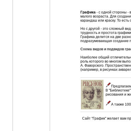
Графика
- с одной стороны - 
малого возраста. Для создани
карандаш или краску. То есть
Но с другой - это сложный вид
трудность и простота графики
Графика делится на две разн
подразумевающая создание п
Схема видов и подвидов гра
Наиболее общий отличительн
роль которого во многом выпо
А. Фаворского. Пространстве
(например, в рисунках аквар
Предлагаем
В "Библиотеке"
рисования и ж
А также 10
Сайт "График" желает вам п