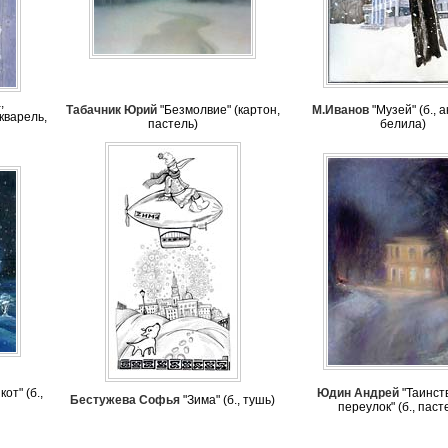
,
Табачник Юрий
"Безмолвие" (картон,
М.Иванов
"Музей" (б., 
акварель,
пастель)
белила)
от" (б.,
Юдин Андрей
"Таинст
Бестужева Софья
"Зима" (б., тушь)
переулок" (б., паст