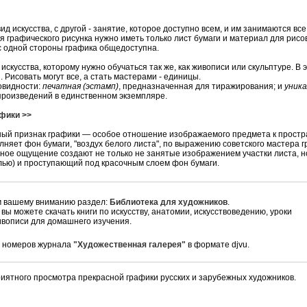
вид искусства, с другой - занятие, которое доступно всем, и им занимаются все
я графического рисунка нужно иметь только лист бумаги и материал для рисо
 с одной стороны графика общедоступна.
 искусства, которому нужно обучаться так же, как живописи или скульптуре. В 
. Рисовать могут все, а стать мастерами - единицы.
овидности:
печатная (эстамп)
, предназначенная для тиражирования; и
уника
роизведений в единственном экземпляре.
фики >>
ый признак графики — особое отношение изображаемого предмета к простра
лняет фон бумаги, "воздух белого листа", по выражению советского мастера г
нное ощущение создают не только не занятые изображением участки листа, н
елью) и проступающий под красочным слоем фон бумаги.
 вашему вниманию раздел:
Библиотека для художников
.
 вы можете скачать книги по искусству, анатомии, искусствоведению, уроки
ивописи для домашнего изучения.
0 номеров журнала
"Художественная галерея"
в формате djvu.
риятного просмотра прекрасной графики русских и зарубежных художников.