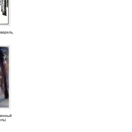
акварель,
венный
ель)