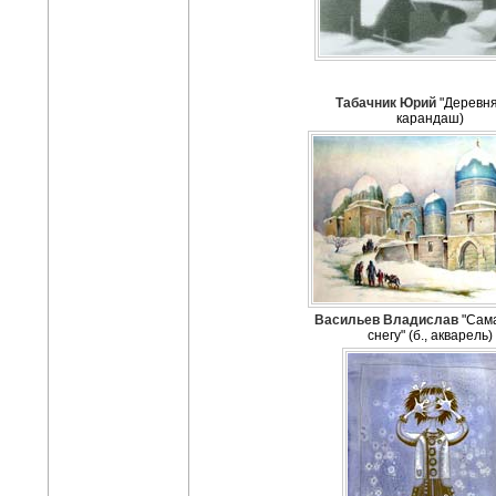
Табачник Юрий
"Деревня"
карандаш)
Васильев Владислав
"Сама
снегу" (б., акварель)