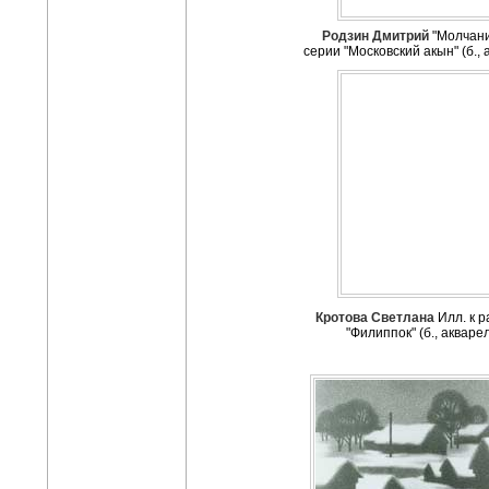
Родзин Дмитрий
"Молчани
серии "Московский акын" (б., 
Кротова Светлана
Илл. к р
"Филиппок" (б., акваре