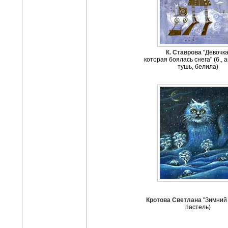
К. Ставрова
"Девочка
которая боялась снега" (б., 
тушь, белила)
Кротова Светлана
"Зимний к
пастель)