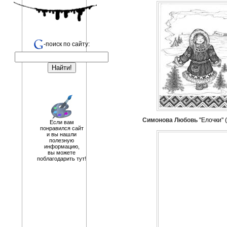
-поиск по сайту:
Симонова Любовь
"Елочки" (
Если вам
понравился сайт
и вы нашли
полезную
информацию,
вы можете
поблагодарить тут!