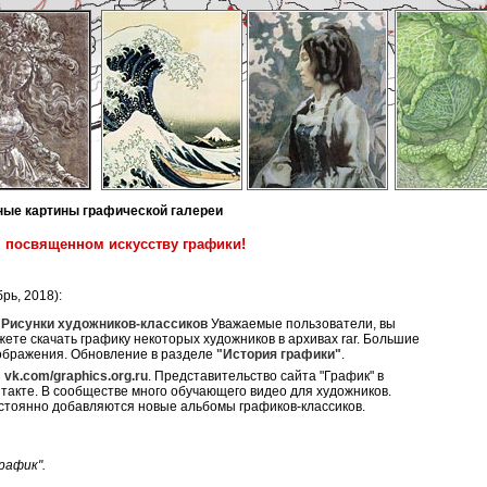
ные картины графической галереи
, посвященном искусству графики!
рь, 2018):
Рисунки художников-классиков
Уважаемые пользователи, вы
жете скачать графику некоторых художников в архивах rar. Большие
ображения. Обновление в разделе
"История графики"
.
vk.com/graphics.org.ru
. Представительство сайта "График" в
нтакте. В сообществе много обучающего видео для художников.
стоянно добавляются новые альбомы графиков-классиков.
рафик".