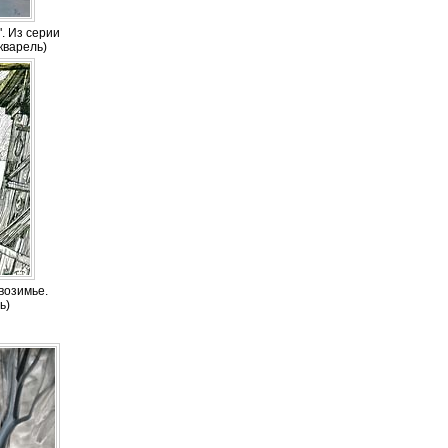
. Из серии
акварель)
возимье.
ь)