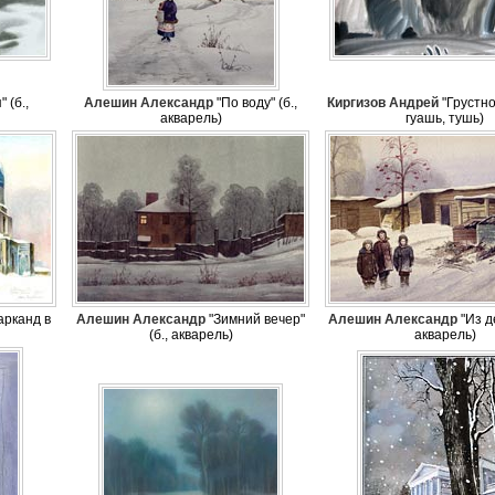
 (б.,
Алешин Александр
"По воду" (б.,
Киргизов Андрей
"Грустное
акварель)
гуашь, тушь)
рканд в
Алешин Александр
"Зимний вечер"
Алешин Александр
"Из де
(б., акварель)
акварель)