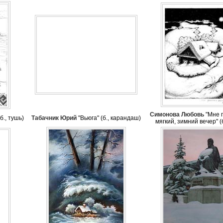
Симонова Любовь
"Мне 
б., тушь)
Табачник Юрий
"Вьюга" (б., карандаш)
мягкий, зимний вечер" (б