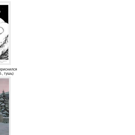
приснился
., тушь)