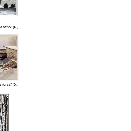
 утро" (б.,
тства" (б.,