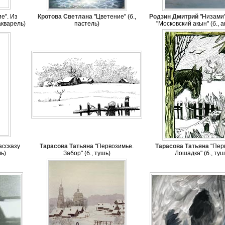
е". Из
Кротова Светлана
"Цветение" (б.,
Родзин Дмитрий
"Низами"
акварель)
пастель)
"Московский акын" (б., 
ассказу
Тарасова Татьяна
"Первозимье.
Тарасова Татьяна
"Пер
ль)
Забор" (б., тушь)
Лошадка" (б., туш