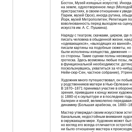
Бостон, Музей изящных искусств). Иногд
на земле, одухотворенное лицо (Молодой
пристрастиях, в своем отношении к увиде
Париж, музей Орсе), иногда рутина, обыд
Йорк, музей Метрополитен; Репетиция под
взволнованность перед выходом на сцену
искусств им. А. С. Пушкина).
Наряду с театром, скачками, цирком, где
писать человека в обыденной жизни, нае
«одевающихся», «выходящих из ванной»,
писали картины на подобные сюжеты, но и
были исполнены изящества, движения — г
со стороны. Такие сценки полны неожида
гротеска. Здесь возможны любые позы, 
в функциональной необходимости: дотянут
поскользнувшись, ухватиться за что-нибуд
Нейи-сюр-Сен, частное собрание), Утрення
Художник много путешествовал, он побыва
у родственников матери в Нью-Орлеане на
В
1870–1871
принимал участие в обороне 
зрения, приведшее к концу жизни художни
(с
1880-х)
к скульптуре и в последние год
балерин и коней, великолепно передавая
динамику (Большая арабеска, ок.
1880–18
Мастер утверждал своим искусством эстет
банальным, недостойным внимания худож
в окружающем мире. Художник может быт
но взгляд его всегда отличается остротой
ни было отношение мастера к происходящ