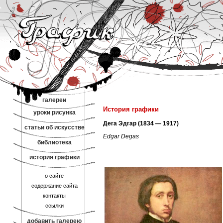
галереи
История графики
уроки рисунка
Дега Эдгар (1834 — 1917)
статьи об искусстве
Edgar Degas
библиотека
история графики
о сайте
содержание сайта
контакты
ссылки
добавить галерею