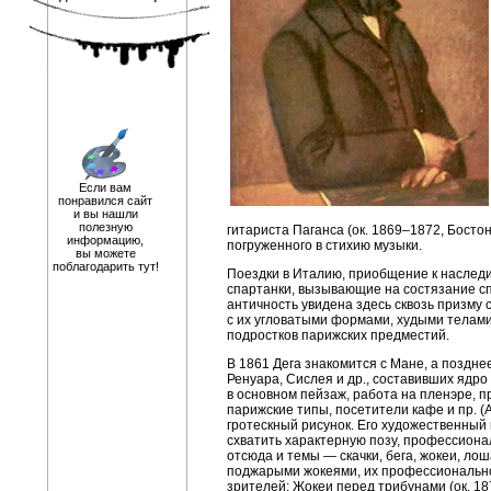
Если вам
понравился сайт
и вы нашли
полезную
гитариста Паганса (ок.
1869–1872,
Бостон
информацию,
погруженного в стихию музыки.
вы можете
поблагодарить тут!
Поездки в Италию, приобщение к наслед
спартанки, вызывающие на состязание спа
античность увидена здесь сквозь призм
с их угловатыми формами, худыми телами
подростков парижских предместий.
В 1861 Дега знакомится с Мане, а позд
Ренуара, Сислея и др., составивших ядр
в основном пейзаж, работа на пленэре, п
парижские типы, посетители кафе и пр. (А
гротескный рисунок. Его художественный
схватить характерную позу, профессионал
отсюда и темы — скачки, бега, жокеи, лоша
поджарыми жокеями, их профессионально
зрителей: Жокеи перед трибунами (ок. 187